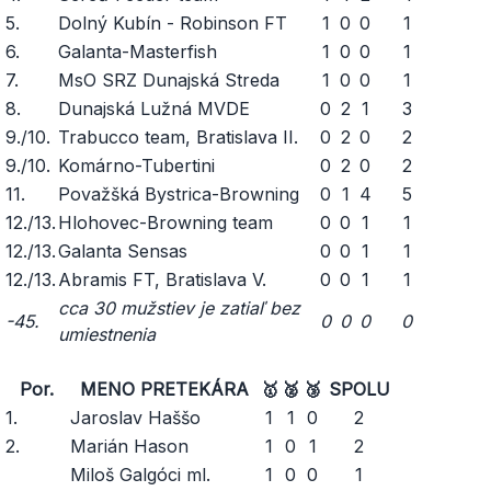
5.
Dolný Kubín - Robinson FT
1
0
0
1
6.
Galanta-Masterfish
1
0
0
1
7.
MsO SRZ Dunajská Streda
1
0
0
1
8.
Dunajská Lužná MVDE
0
2
1
3
9./10.
Trabucco team, Bratislava II.
0
2
0
2
9./10.
Komárno-Tubertini
0
2
0
2
11.
Považšká Bystrica-Browning
0
1
4
5
12./13.
Hlohovec-Browning team
0
0
1
1
12./13.
Galanta Sensas
0
0
1
1
12./13.
Abramis FT, Bratislava V.
0
0
1
1
cca 30 mužstiev je zatiaľ bez
-45.
0
0
0
0
umiestnenia
Por.
MENO PRETEKÁRA
🥇
🥈
🥉
SPOLU
1.
Jaroslav Haššo
1
1
0
2
2.
Marián Hason
1
0
1
2
Miloš Galgóci ml.
1
0
0
1