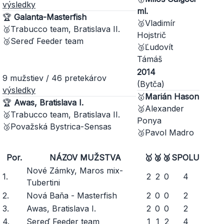
výsledky
ml.
🏆
Galanta-Masterfish
🥈Vladimír
🥈Trabucco team, Bratislava II.
Hojstrič
🥉Sereď Feeder team
🥉Ľudovít
Támáš
2014
9 mužstiev / 46 pretekárov
(Bytča)
výsledky
🥇
Marián Hason
🏆
Awas, Bratislava I.
🥈Alexander
🥈Trabucco team, Bratislava II.
Ponya
🥉Považská Bystrica-Sensas
🥉Pavol Madro
Por.
NÁZOV MUŽSTVA
🥇
🥈
🥉
SPOLU
Nové Zámky, Maros mix-
1.
2
2
0
4
Tubertini
2.
Nová Baňa - Masterfish
2
0
0
2
3.
Awas, Bratislava I.
2
0
0
2
4.
Sereď Feeder team
1
1
2
4