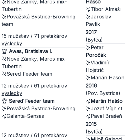
🥈Nové Zámky, Maros mix-
Haššo
Tubertini
🥈Tibor Almáši
🥉Považská Bystrica-Browning
🥉Jaroslav
team
Pavlík
2017
15 mužstiev / 71 pretekárov
(Bytča)
výsledky
🥇
Peter
🏆
Awas, Bratislava I.
Poročák
🥈Nové Zámky, Maros mix-
🥈Vladimír
Tubertini
Hojstrič
🥉Sereď Feeder team
🥉Marián Hason
12 mužstiev / 61 pretekárov
2016
výsledky
(Pov. Bystrica)
🏆
Sereď Feeder team
🥇
Martin Haššo
🥈Považská Bystrica-Browning
🥈Jozef Vígh st.
🥉Galanta-Sensas
🥉Pavel Brašeň
2015
(Bytča)
12 mužstiev / 61 pretekárov
🥇
Miloš Galgoci