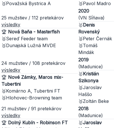
🥉Považská Bystrica A
🥉Pavol Madro
2020
25 mužstiev / 112 pretekárov
(VN Sĺňava)
výsledky
🥇
Denis
🏆
Nová Baňa - Masterfish
Rovenský
🥈Sereď Feeder team
🥈Peter Černák
🥉Dunajská Lužná MVDE
🥉Tomáš
Mindák
2019
24 mužstiev / 108 pretekárov
(Madunice)
výsledky
🥇
Kristián
🏆
Nové Zámky, Maros mix-
Szikonya
Tubertini
🥈Jaroslav
🥈Komárno A, Tubertini FT
Haššo
🥉Hlohovec-Browning team
🥉Zoltán Beke
21 mužstiev / 91 pretekárov
2018
výsledky
(Madunice)
🏆
Dolný Kubín - Robinson FT
🥇
Jaroslav