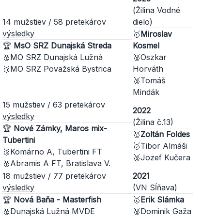
(Žilina Vodné
14 mužstiev / 58 pretekárov
dielo)
výsledky
🥇
Miroslav
🏆
MsO SRZ Dunajská Streda
Kosmel
🥈MO SRZ Dunajská Lužná
🥈Oszkar
🥉MO SRZ Považská Bystrica
Horváth
🥉Tomáš
Mindák
15 mužstiev / 63 pretekárov
2022
výsledky
(Žilina č.13)
🏆
Nové Zámky, Maros mix-
🥇
Zoltán Foldes
Tubertini
🥈Tibor Almáši
🥈Komárno A, Tubertini FT
🥉Jozef Kučera
🥉Abramis A FT, Bratislava V.
18 mužstiev / 77 pretekárov
2021
výsledky
(VN Sĺňava)
🏆
Nová Baňa - Masterfish
🥇
Erik Slámka
🥈Dunajská Lužná MVDE
🥈Dominik Gaža