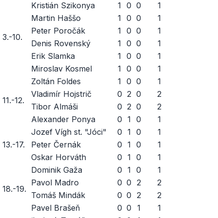
Kristián Szikonya
1
0
0
1
Martin Haššo
1
0
0
1
Peter Poročák
1
0
0
1
3.-10.
Denis Rovenský
1
0
0
1
Erik Slamka
1
0
0
1
Miroslav Kosmel
1
0
0
1
Zoltán Foldes
1
0
0
1
Vladimír Hojstrič
0
2
0
2
11.-12.
Tibor Almáši
0
2
0
2
Alexander Ponya
0
1
0
1
Jozef Vígh st. "Jóci"
0
1
0
1
13.-17.
Peter Černák
0
1
0
1
Oskar Horváth
0
1
0
1
Dominik Gaža
0
1
0
1
Pavol Madro
0
0
2
2
18.-19.
Tomáš Mindák
0
0
2
2
Pavel Brašeň
0
0
1
1