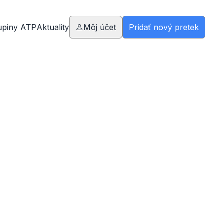
upiny ATP
Aktuality
Môj účet
Pridať nový pretek