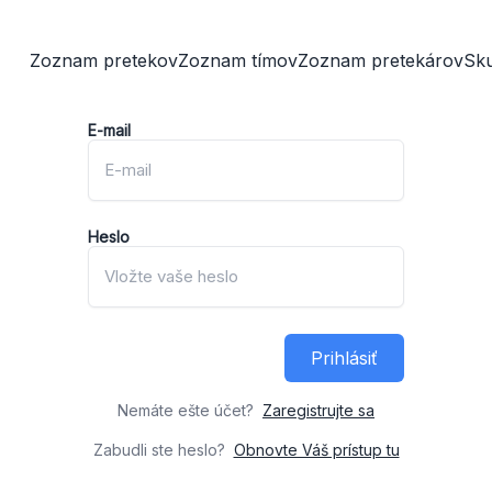
Zoznam pretekov
Zoznam tímov
Zoznam pretekárov
Sk
E-mail
Heslo
Prihlásiť
Nemáte ešte účet?
Zaregistrujte sa
Zabudli ste heslo?
Obnovte Váš prístup tu