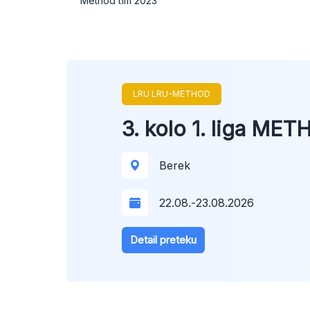
Method tím 2023
LRU LRU-METHOD
3. kolo 1. liga ME
Berek
22.08.
-
23.08.2026
Detail preteku