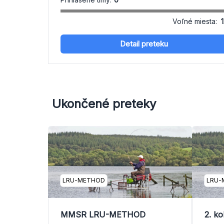
Voľné miesta:
Detail preteku
Ukončené preteky
LRU-METHOD
LRU-
MMSR LRU-METHOD
2. k