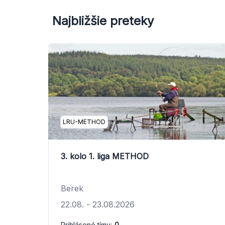
Najbližšie preteky
LRU-METHOD
3. kolo 1. liga METHOD
Berek
22.08.
-
23.08.2026
Prihlásené tímy:
0