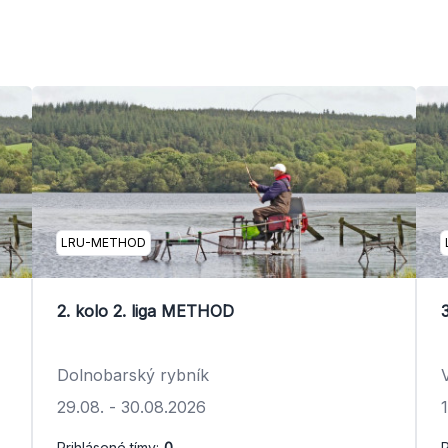
LRU-METHOD
2. kolo 2. liga METHOD
Dolnobarský rybník
29.08.
-
30.08.2026
Prihlásené tímy:
0
P