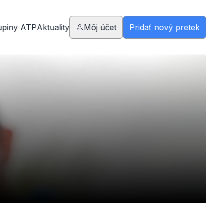
upiny ATP
Aktuality
Môj účet
Pridať nový pretek