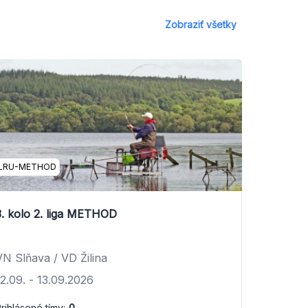
Zobraziť všetky
LRU-METHOD
3. kolo 2. liga METHOD
VN Slňava / VD Žilina
12.09.
-
13.09.2026
rihlásené tímy:
0