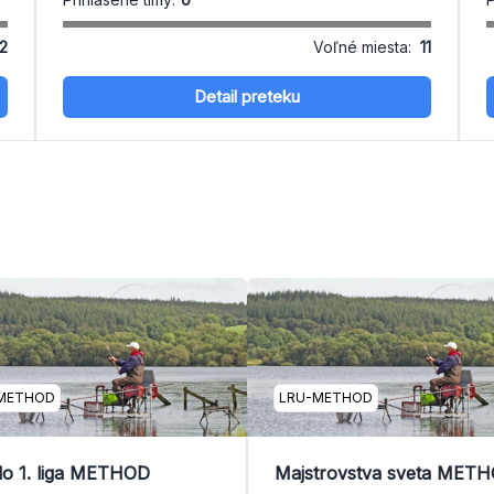
12
Voľné miesta:
11
Detail preteku
METHOD
LRU-METHOD
olo 1. liga METHOD
Majstrovstva sveta MET