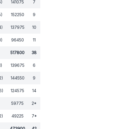
6)
141075
7
5)
152250
9
4)
137975
10
3)
96450
11
517800
38
1)
139675
6
2)
144550
9
6)
124575
14
59775
2
*
2)
49225
7
*
472900
42