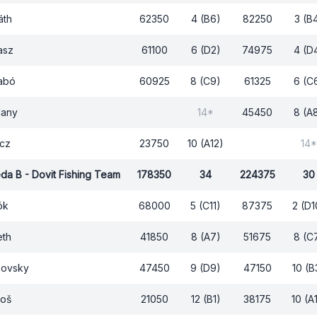
áth
62350
4 (B6)
82250
3 (B
asz
61100
6 (D2)
74975
4 (D
zabó
60925
8 (C9)
61325
6 (C
dany
14*
45450
8 (A
ecz
23750
10 (A12)
14*
da B - Dovit Fishing Team
178350
34
224375
30
ók
68000
5 (C11)
87375
2 (D1
eth
41850
8 (A7)
51675
8 (C
kovsky
47450
9 (D9)
47150
10 (B
toš
21050
12 (B1)
38175
10 (A1