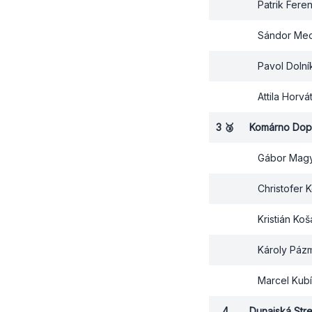
Patrik Fere
Sándor Me
Pavol Dolní
Attila Horvá
3
🥉
Komárno Dop
Gábor Magy
Christofer 
Kristián Koš
Károly Páz
Marcel Kub
4
Dunajská Str