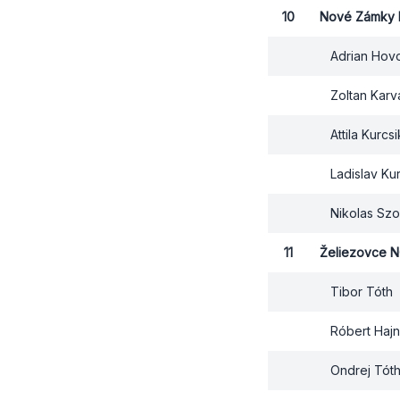
10
Nové Zámky
Adrian Hov
Zoltan Kar
Attila Kurcsi
Ladislav Ku
Nikolas Sz
11
Želiezovce 
Tibor Tóth
Róbert Hajn
Ondrej Tót