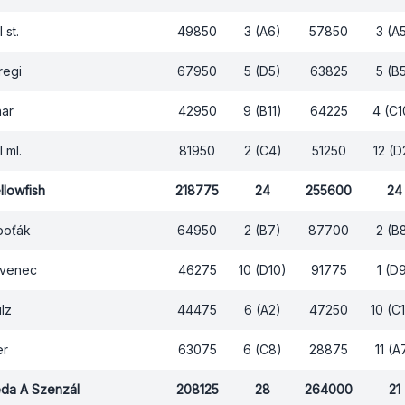
 st.
49850
3 (A6)
57850
3 (A
regi
67950
5 (D5)
63825
5 (B
ar
42950
9 (B11)
64225
4 (C1
l ml.
81950
2 (C4)
51250
12 (D
llowfish
218775
24
255600
24
poťák
64950
2 (B7)
87700
2 (B
ovenec
46275
10 (D10)
91775
1 (D
lz
44475
6 (A2)
47250
10 (C
er
63075
6 (C8)
28875
11 (A
eda A Szenzál
208125
28
264000
21