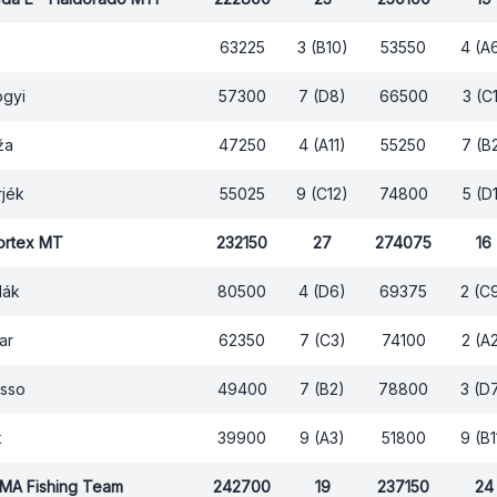
63225
3 (B10)
53550
4 (A
gyi
57300
7 (D8)
66500
3 (C
ža
47250
4 (A11)
55250
7 (B
rjék
55025
9 (C12)
74800
5 (D
ortex MT
232150
27
274075
16
dák
80500
4 (D6)
69375
2 (C
ar
62350
7 (C3)
74100
2 (A
asso
49400
7 (B2)
78800
3 (D
k
39900
9 (A3)
51800
9 (B1
TMA Fishing Team
242700
19
237150
24