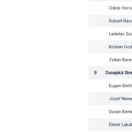
Oskár Horv
Robert Rav
Ladislav S
Kristian Go
Zoltan Ber
9
Dunajská Stre
Eugen Bert
Jozef Nem
Dusan Ben
Elemír Laka