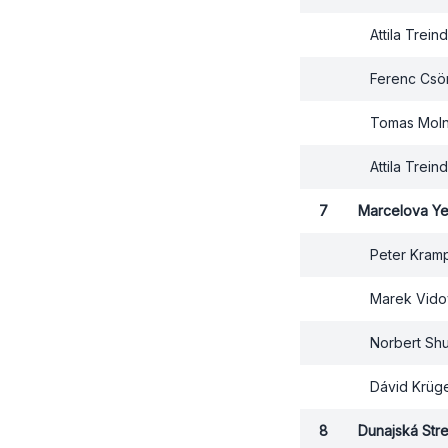
Attila Treindl
Ferenc Csö
Tomas Moln
Attila Treind
7
Marcelova Ye
Peter Kram
Marek Vid
Norbert Shu
Dávid Krüg
8
Dunajská Str