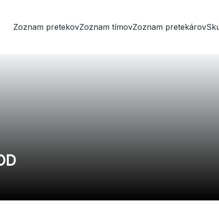
Zoznam pretekov
Zoznam tímov
Zoznam pretekárov
Sk
HOD