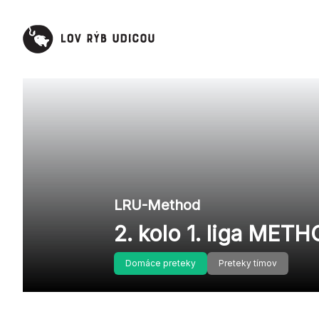
LRU-Method
2. kolo 1. liga MET
Domáce preteky
Preteky tímov