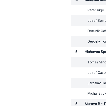
Peter Rigó
Jozef Somo
Dominik Ga
Gergely Tö
5
Hlohovec Sp
Tomáš Min
Jozef Gasp
Jaroslav H
Michal Stru
5
Štúrovo B - 