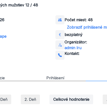
ných mužstiev 12 / 48
026
Počet miest: 48
Zobraziť prihlásené 
bezplatný
mape
Organizátor:
admin lru
Kontakt:
cie
Prihlásení
. Deň
2. Deň
Celkové hodnotenie