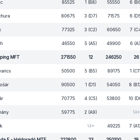
nc
85525
1 (B8)
55550
6 (B
chura
80675
3 (D7)
71575
6 (D
k
77325
3 (C2)
60650
7 (C
th
46550
5 (A5)
49900
6 (A
ping MFT
271550
12
246250
26
arics
50500
5 (B5)
89175
1 (C1
Košár
90500
1 (D1)
54050
8 (B1
ár
70775
4 (C5)
53800
10 (D
mány
59775
2 (A9)
14*
ík
14*
49225
7 (A1
eda E - Haldoradó MTF
222800
23
250100
19