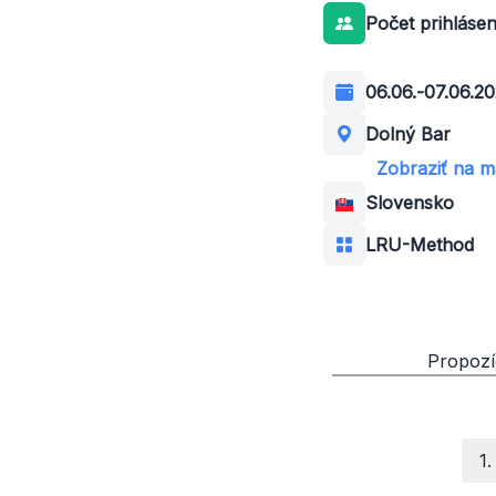
Počet prihláse
06.06.
-
07.06.2
Dolný Bar
Zobraziť na 
Slovensko
LRU-Method
Propozí
1