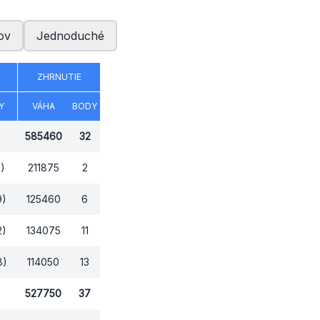
ov
Jednoduché
ZHRNUTIE
Y
VÁHA
BODY
585460
32
9)
211875
2
9)
125460
6
2)
134075
11
8)
114050
13
527750
37