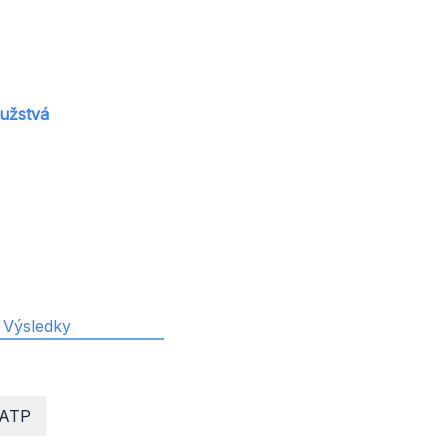
mužstvá
Výsledky
ATP