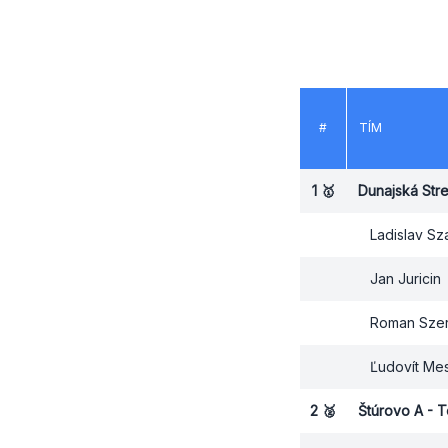
#
TÍM
1
🥇
Dunajská Str
Ladislav Sz
Jan Juricin
Roman Sze
Ľudovít Me
2
🥈
Štúrovo A - 