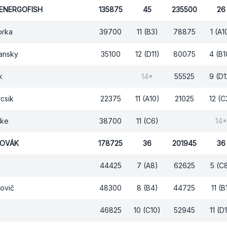
 ENERGOFISH
135875
45
235500
26
orka
39700
11 (B3)
78875
1 (A1
vansky
35100
12 (D11)
80075
4 (B1
k
14*
55525
9 (D1
rcsik
22375
11 (A10)
21025
12 (C
oke
38700
11 (C6)
14*
NOVÁK
178725
36
201945
36
44425
7 (A8)
62625
5 (C
ovič
48300
8 (B4)
44725
11 (B
h
46825
10 (C10)
52945
11 (D1