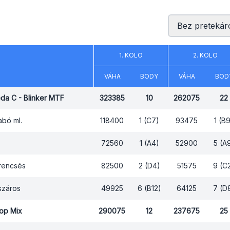
Bez pretekár
1. KOLO
2. KOLO
VÁHA
BODY
VÁHA
BOD
eda C - Blinker MTF
323385
10
262075
22
abó ml.
118400
1 (C7)
93475
1 (B
72560
1 (A4)
52900
5 (A
rencsés
82500
2 (D4)
51575
9 (C
száros
49925
6 (B12)
64125
7 (D
Top Mix
290075
12
237675
25