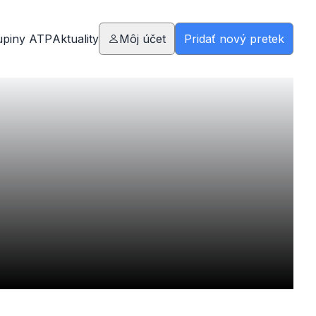
upiny ATP
Aktuality
Môj účet
Pridať nový pretek