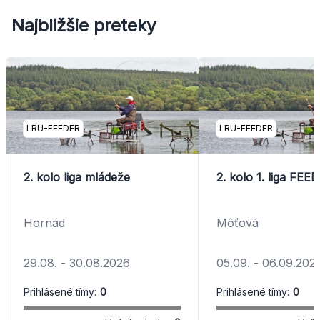
Najbližšie preteky
LRU-FEEDER
LRU-FEEDER
2. kolo liga mládeže
2. kolo 1. liga FEE
Hornád
Môťová
29.08.
-
30.08.2026
05.09.
-
06.09.202
Prihlásené tímy:
0
Prihlásené tímy:
0