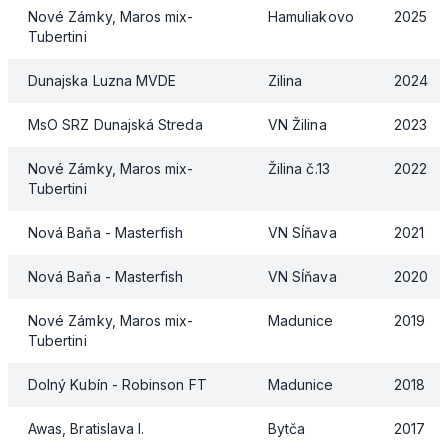
Nové Zámky, Maros mix-
Hamuliakovo
2025
Tubertini
Dunajska Luzna MVDE
Zilina
2024
MsO SRZ Dunajská Streda
VN Žilina
2023
Nové Zámky, Maros mix-
Žilina č.13
2022
Tubertini
Nová Baňa - Masterfish
VN Sĺňava
2021
Nová Baňa - Masterfish
VN Sĺňava
2020
Nové Zámky, Maros mix-
Madunice
2019
Tubertini
Dolný Kubín - Robinson FT
Madunice
2018
Awas, Bratislava I.
Bytča
2017