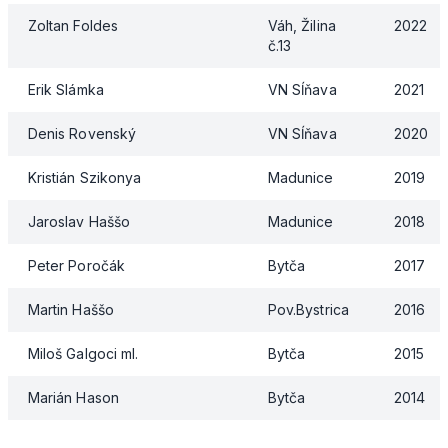
Zoltan Foldes
Váh, Žilina
2022
č.13
Erik Slámka
VN Sĺňava
2021
Denis Rovenský
VN Sĺňava
2020
Kristián Szikonya
Madunice
2019
Jaroslav Haššo
Madunice
2018
Peter Poročák
Bytča
2017
Martin Haššo
Pov.Bystrica
2016
Miloš Galgoci ml.
Bytča
2015
Marián Hason
Bytča
2014