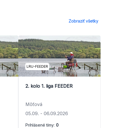
Zobraziť všetky
LRU-FEEDER
2. kolo 1. liga FEEDER
Môťová
05.09.
-
06.09.2026
Prihlásené tímy:
0