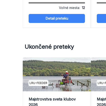
Voľné miesta:
12
Detail preteku
Ukončené preteky
LRU-FEEDER
LRU-
Majstrovstva sveta klubov
Majs
2026
2026