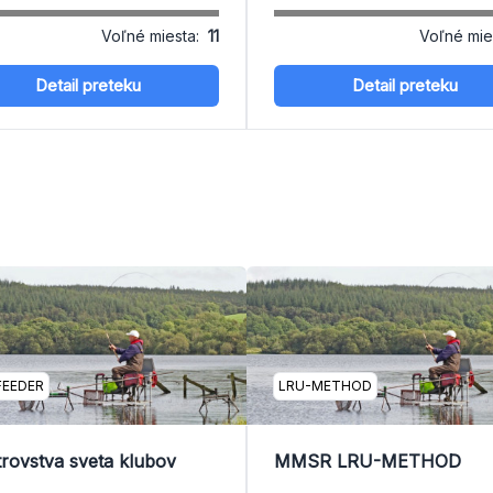
Voľné miesta:
11
Voľné mie
Detail preteku
Detail preteku
FEEDER
LRU-METHOD
trovstva sveta klubov
MMSR LRU-METHOD