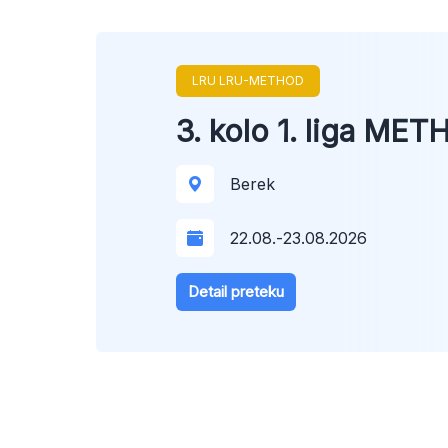
LRU LRU-METHOD
3. kolo 1. liga ME
Berek
22.08.
-
23.08.2026
Detail preteku