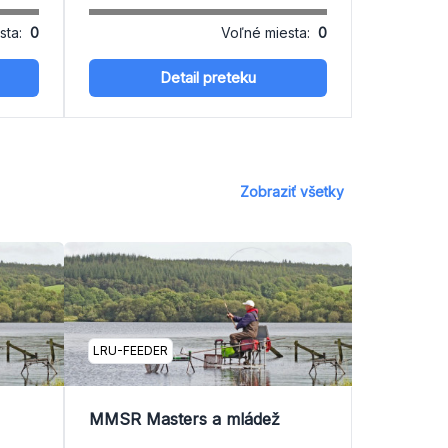
sta:
0
Voľné miesta:
0
Detail preteku
Zobraziť všetky
LRU-FEEDER
MMSR Masters a mládež