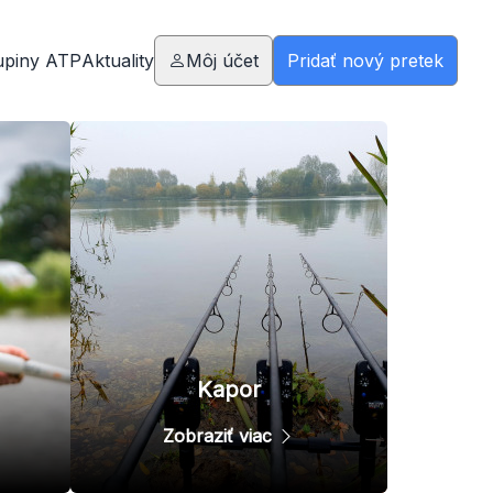
upiny ATP
Aktuality
Môj účet
Pridať nový pretek
Kapor
Zobraziť viac