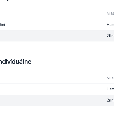
MIE
ini
Ham
Žili
ndividuálne
MIE
Ham
Žili