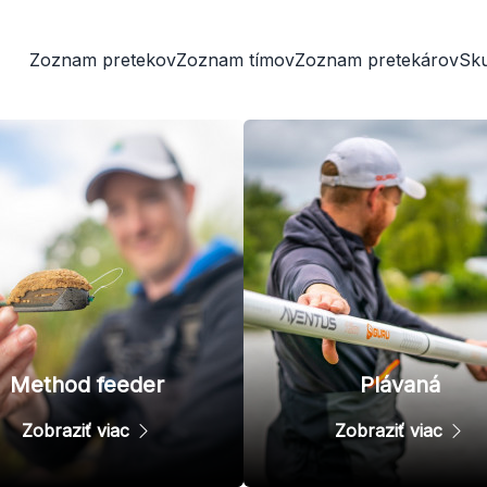
Zoznam pretekov
Zoznam tímov
Zoznam pretekárov
Sk
Method feeder
Plávaná
Zobraziť viac
Zobraziť viac