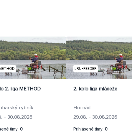
METHOD
LRU-FEEDER
olo 2. liga METHOD
2. kolo liga mládeže
obarský rybník
Hornád
8.
-
30.08.2026
29.08.
-
30.08.2026
sené tímy:
0
Prihlásené tímy:
0