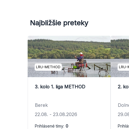
Najbližšie preteky
LRU-METHOD
LRU-
3. kolo 1. liga METHOD
2. k
Berek
Doln
22.08.
-
23.08.2026
29.0
Prihlásené tímy:
0
Prihlá